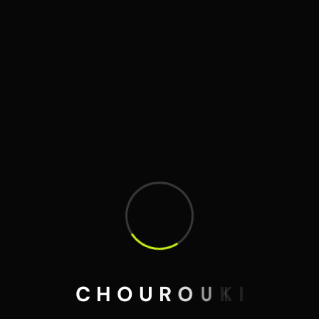
C
H
O
U
R
O
U
K
I