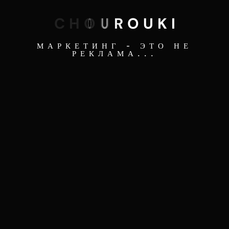
C
H
O
U
R
O
U
K
I
МАРКЕТИНГ - ЭТО НЕ
РЕКЛАМА...