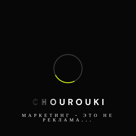
C
H
O
U
R
O
U
K
I
МАРКЕТИНГ - ЭТО НЕ
РЕКЛАМА...