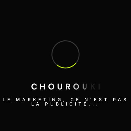
C
H
O
U
R
O
U
K
I
LE MARKETING, CE N'EST PAS
LA PUBLICITÉ...