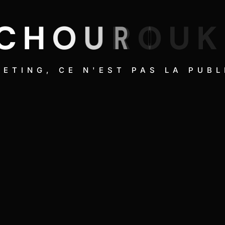
C
H
O
U
R
O
U
K
ETING, CE N'EST PAS LA PUBL