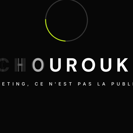
023
COMMENTAIRES
(0)
ce dans la vie de tous les jours
uptatem accusantium doloremque laudantium, totam
C
H
O
U
R
O
U
K
quasi architecto beatae dicta explicabo. Nemo enimes
ETING, CE N'EST PAS LA PUBL