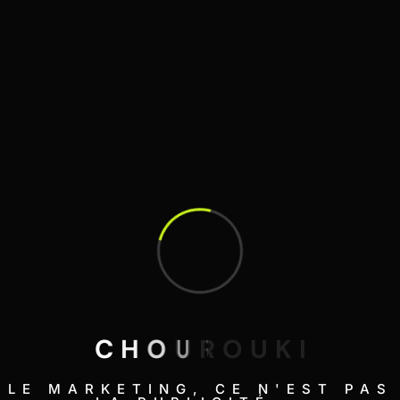
E-COMMERCE
Comment nous avons triplé les revenus
mensuels de LevensCel en 60 jours en...
C
H
O
U
R
O
U
K
I
LE MARKETING, CE N'EST PAS