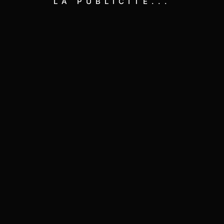
LA PUBLICITÉ...
E-COMMERCE
Comment nous avons augmenté les
commandes mensuelles de JITSAN
SHOP de 312% en...