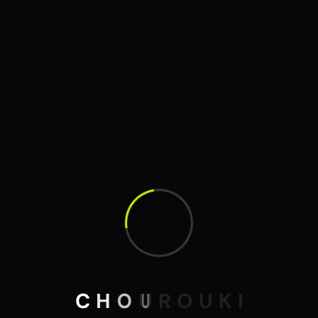
Marketing des influenceurs / KOL
Comment nous avons augmenté la
notoriété de la marque i-motion EMS
par 250% et...
C
H
O
U
R
O
U
K
I