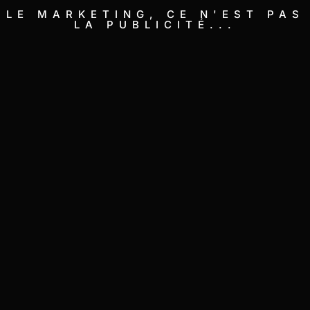
LE MARKETING, CE N'EST PAS
LA PUBLICITÉ...
Marketing des influenceurs / KOL
Comment nous avons augmenté
l'engagement social de Valhalla Coffee
Shop de 320%...