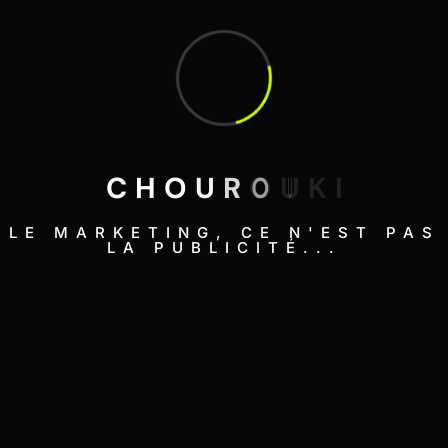
C
H
O
U
R
O
U
K
I
LE MARKETING, CE N'EST PAS
LA PUBLICITÉ...