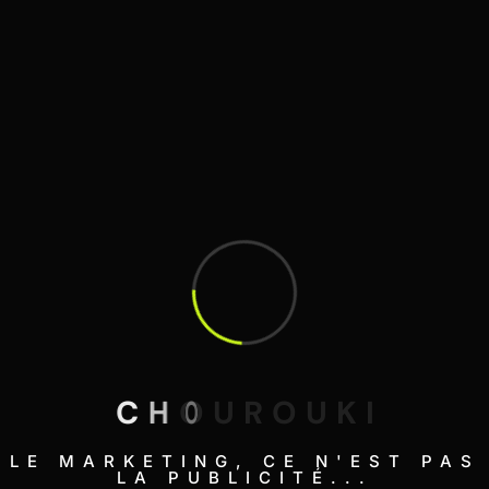
Marketing de contenu
Comment nous avons fait passer AL
HAYBA de 12 à 86...
C
H
O
U
R
O
U
K
I
LE MARKETING, CE N'EST PAS
LA PUBLICITÉ...