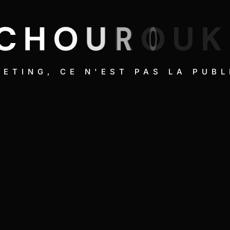
C
H
O
U
R
O
U
K
ETING, CE N'EST PAS LA PUBL