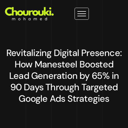
Revitalizing Digital Presence:
How Manesteel Boosted
Lead Generation by 65% in
90 Days Through Targeted
Google Ads Strategies